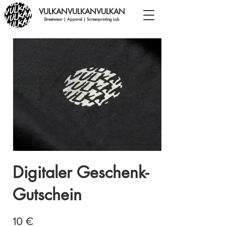
VULKANVULKANVULKAN
Streetwear | Apparel | Screenprinting Lab
Digitaler Geschenk-
Gutschein
10 €