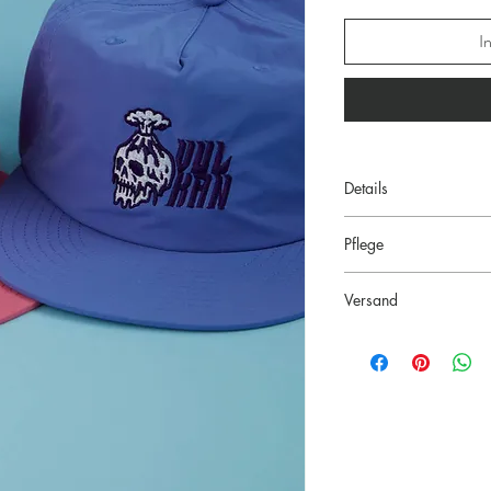
I
Details
ascolour "Surf" Ca
Pflege
Snapback mit mittle
One size fits all d
leichtes, schnell t
Front-Stick in zwei
Versand
ideal für vielseitig
100% recyceltes 
Nicht bleichen, ni
Ab einem Bestellwert v
Versandkosten