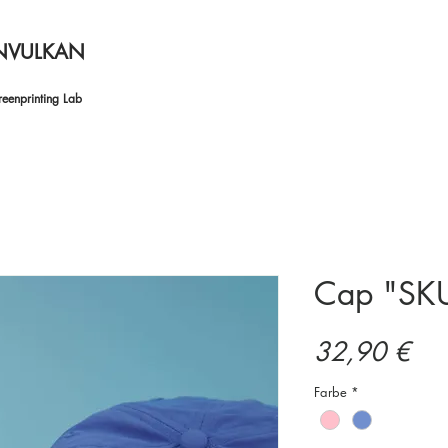
NVULKAN
eenprinting Lab
Cap "SKU
Pre
32,90 €
Farbe
*