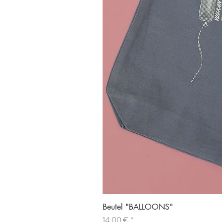
Beutel "BALLOONS"
Preis
14,00 €