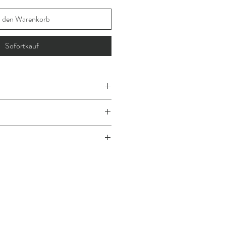
n den Warenkorb
Sofortkauf
p in Flieder-Blau und Pink
rer Höhe und einteiliger Frontpartie
ank Kunststoff-Snapback-Verschluss
rocknendes Material
 Farben (5,5 x 5 cm)
e Outdoor-Aktivitäten
Nylon
cht im Wäschetrockner trocknen
on 60 Euro entfallen die