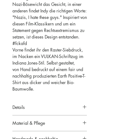
Nazi-Bösewicht das Gesicht, in einer
anderen findet Indy die richtigen Worte:
"Nazis, I hate these guys." Inspiriert von
diesen Film-Klassikern und um ein
Statement gegen Rechtsextremismus zu
setzen, ist dieses Design entstanden.
#fckafd
Vorne findet ihr den Raster-Siebdruck,
im Nacken ein VULKAN-Schriftzug im
Indiana Jones-Stil. Selbst gestaltet,
von Hand bedruckt auf einem fair und
nachhaltig produzierten Earth Positive-T-
Shirt aus dicker und weicher Bio-
Baumwolle.
Details
schwarzes Earth Positive-Shirt
Material & Pflege
regular fit
beidseitiger, weißer Siebdruck
100% organische Bio-Baumwolle
Reka ist 1,71m und trägt S; Helge
Handmade & nachhaltig