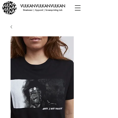
VULKANVULKANVULKAN
Streetwear | Apparel | Screenprinting Lab