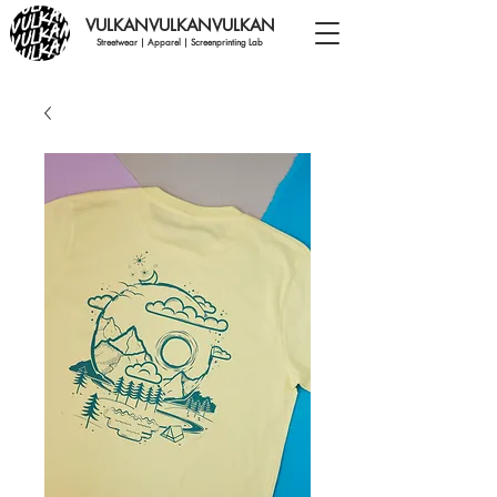
VULKANVULKANVULKAN
Streetwear | Apparel | Screenprinting Lab