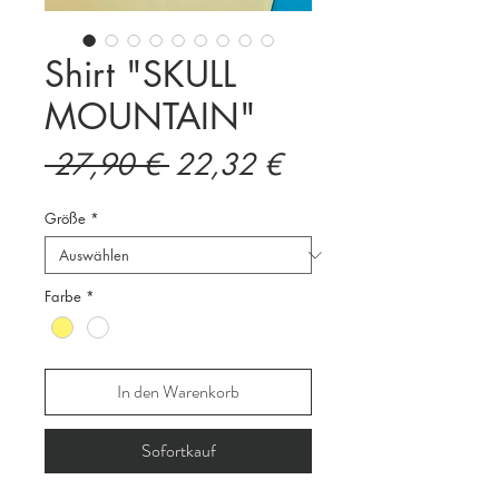
Shirt "SKULL
MOUNTAIN"
Standardpreis
Sale-
 27,90 € 
22,32 €
Preis
Größe
*
Farbe
*
In den Warenkorb
Sofortkauf