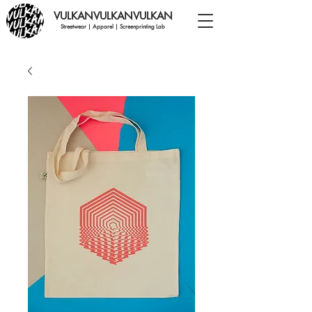
VULKANVULKANVULKAN
Streetwear | Apparel | Screenprinting Lab