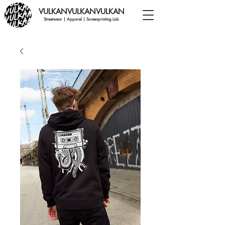
VULKANVULKANVULKAN
Streetwear | Apparel | Screenprinting Lab